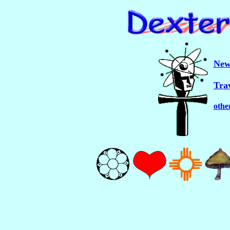
New
Tra
othe